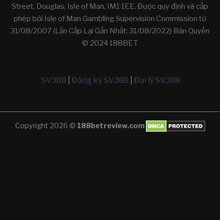
Street, Douglas, Isle of Man, IM1 1EE.
Được quy định và cấp
phép bởi Isle of Man Gambling Supervision Commission từ
31/08/2007 (Lần Cấp Lại Gần Nhất: 31/08/2022) Bản Quyền
© 2024 188BET
SV388
|
Đăng ký SV388
|
Đại lý SV388
Copyright 2026 ©
188betreview.com