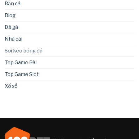
Bắn cá
Blog
Đá gà
Nhà cái
Soi kèo bóng đá
Top Game Bài
Top Game Slot
Xổ số