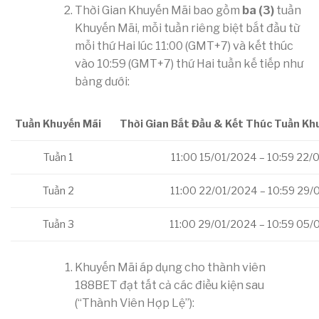
Thời Gian Khuyến Mãi bao gồm
ba (3)
tuần
Khuyến Mãi, mỗi tuần riêng biệt bắt đầu từ
mỗi thứ Hai lúc 11:00 (GMT+7) và kết thúc
vào 10:59 (GMT+7) thứ Hai tuần kế tiếp như
bảng dưới:
Tuần Khuyến Mãi
Thời Gian Bắt Đầu & Kết Thúc Tuần Kh
Tuần 1
11:00 15/01/2024 – 10:59 22/
Tuần 2
11:00 22/01/2024 – 10:59 29/
Tuần 3
11:00 29/01/2024 – 10:59 05
Khuyến Mãi áp dụng cho thành viên
188BET đạt tất cả các điều kiện sau
(“Thành Viên Hợp Lệ”):