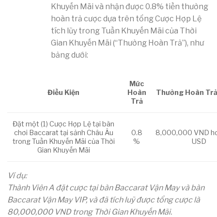
Khuyến Mãi và nhận được 0.8% tiền thưởng
hoàn trả cược dựa trên tổng Cược Hợp Lệ
tích lũy trong Tuần Khuyến Mãi của Thời
Gian Khuyến Mãi (“Thưởng Hoàn Trả”), như
bảng dưới:
Mức
Điều Kiện
Hoàn
Thưởng Hoàn Trả
Trả
Đặt một (1) Cược Hợp Lệ tại bàn
chơi Baccarat tại sảnh Châu Âu
0.8
8,000,000 VND h
trong Tuần Khuyến Mãi của Thời
%
USD
Gian Khuyến Mãi
Ví dụ:
Thành Viên A đặt cược tại bàn Baccarat Vận May và bàn
Baccarat Vận May VIP, và đã tích luỹ được tổng cược là
80,000,000 VND trong Thời Gian Khuyến Mãi.