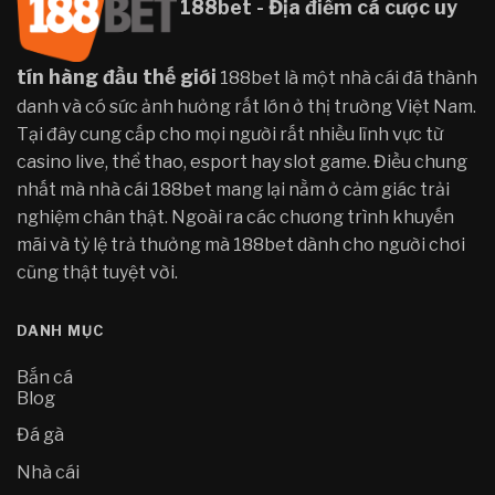
188bet - Địa điểm cá cược uy
tín hàng đầu thế giới
188bet là một nhà cái đã thành
danh và có sức ảnh hưởng rất lớn ở thị trường Việt Nam.
Tại đây cung cấp cho mọi người rất nhiều lĩnh vực từ
casino live, thể thao, esport hay slot game.
Điều chung
nhất mà nhà cái 188bet mang lại nằm ở cảm giác trải
nghiệm chân thật. Ngoài ra các chương trình khuyến
mãi và tỷ lệ trả thưởng mà 188bet dành cho người chơi
cũng thật tuyệt vời.
DANH MỤC
Bắn cá
Blog
Đá gà
Nhà cái