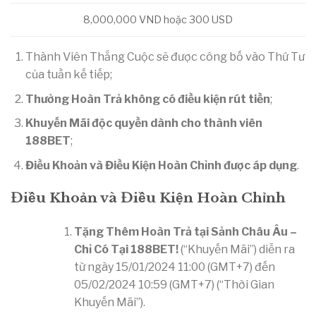
8,000,000 VND hoặc 300 USD
Thành Viên Thắng Cuộc sẽ được công bố vào Thứ Tư
của tuần kế tiếp;
Thưởng Hoàn Trả không có điều kiện rút tiền
;
Khuyến Mãi độc quyền dành cho thành viên
188BET
;
Điều Khoản và Điều Kiện Hoàn Chỉnh được áp
dụng
.
Điều Khoản và Điều Kiện Hoàn Chỉnh
Tặng Thêm Hoàn Trả tại Sảnh Châu Âu –
Chỉ Có Tại 188BET!
(“Khuyến Mãi”) diễn ra
từ ngày 15/01/2024 11:00 (GMT+7) đến
05/02/2024 10:59 (GMT+7) (“Thời Gian
Khuyến Mãi”).