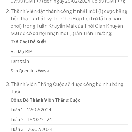
07:00 (GMT+7) đến ngày 29/02/2024 06:59 (GMT+7);
Thành Viên đặt thành công ít nhất một (1) cược bằng
tiền thật tại bất kỳ Trò Chơi Hợp Lệ (
trừ
tất cả bàn
chơi) trong Tuần Khuyến Mãi của Thời Gian Khuyến
Mãi để có cơ hội nhận một (1) lần Tiền Thưởng;
Trò Chơi Đề Xuất
Bia Mộ RIP
Tâm thần
San Quentin xWays
Thành Viên Thắng Cuộc sẽ được công bố như bảng
dưới:
Công Bố Thành Viên Thắng Cuộc
Tuần 1 – 12/02/2024
Tuần 2 – 19/02/2024
Tuần 3 – 26/02/2024