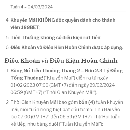
Tuần 4 – 04/03/2024
Khuyến Mãi
KHÔNG
độc quyền dành cho thành
viên 188BET
;
Tiền Thưởng không có điều kiện rút tiền
;
Điều Khoản và Điều Kiện Hoàn Chỉnh được áp dụng
.
Điều Khoản và Điều Kiện Hoàn Chỉnh
Bùng Nổ Tiền Thưởng Tháng 2 – Hơn 2.3 Tỷ Đồng
Tổng Thưởng!
(“Khuyến Mãi”) diễn ra từ ngày
01/02/2023 07:00 (GMT+7) đến ngày 29/02/2024
06:59 (GMT+7) (“Thời Gian Khuyến Mãi”).
Thời Gian Khuyến Mãi bao gồm
bốn (4)
tuần khuyến
mãi, mỗi tuần riêng biệt bắt đầu từ mỗi Thứ Hai vào
lúc 07:00 (GMT+7) đến 06:59 (GMT+7) Thứ Hai tuần
kế tiếp, như bảng dưới (“Tuần Khuyến Mãi”):