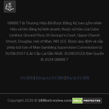
188BET là Thương Hiệu Đã Được Đăng Ký, bao gồm nhãn
hiệu và tên đăng ký kinh doanh, thuộc sở hữu của Cube
Limited. Ground Floor, St George’s Court, Upper Church
Street, Douglas, Isle of Man, IM1 1EE.
Được quy định và cấp
phép bởi Isle of Man Gambling Supervision Commission từ
31/08/2007 (Lần Cấp Lại Gần Nhất: 31/08/2022) Bản Quyền
© 2024 188BET
SV388
|
Đăng ký SV388
|
Đại lý SV388
Copyright 2026 ©
188betreview.com