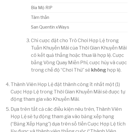
Bia Mộ RIP
Tâm thần
San Quentin xWays
Chỉ cược đặt cho Trò Chơi Hợp Lệ trong
Tuần Khuyến Mãi của Thời Gian Khuyến Mãi
có kết quả thắng hoặc thua là hợp lệ. Cược
bằng Vòng Quay Miễn Phí, cược hủy và cược
trong chế độ “Chơi Thử” sẽ
không
hợp lệ.
Thành Viên Hợp Lệ đặt thành công ít nhất một (1)
Cược Hợp Lệ trong Thời Gian Khuyến Mãi sẽ được tự
động tham gia vào Khuyến Mãi.
Dựa trên tất cả các điều kiện nêu trên, Thành Viên
Hợp Lệ sẽ tự động tham gia vào bảng xếp hạng
(“Bảng Xếp Hạng”) dựa trên số tiền Cược Hợp Lệ tích
lũy được và thành viên thắng cuộc (“Thành Viên