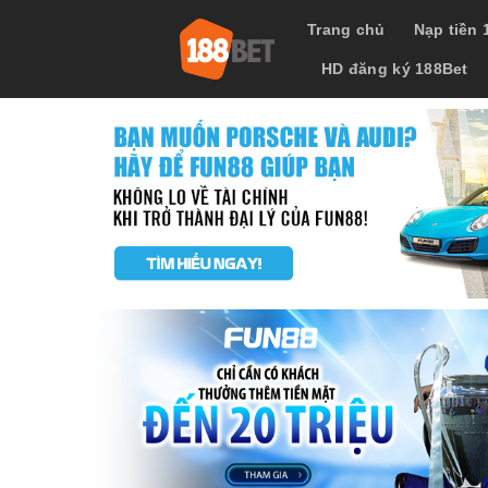
Skip
Trang chủ
Nạp tiền 
to
content
HD đăng ký 188Bet