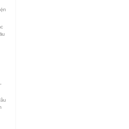
iện
ác
hâu
”
đầu
n