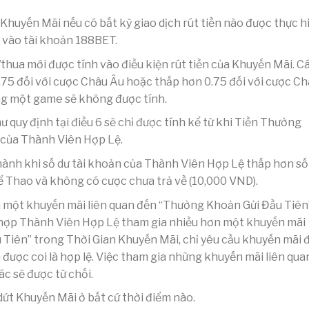
Khuyến Mãi nếu có bất kỳ giao dịch rút tiền nào được thực h
 vào tài khoản 188BET.
thua mới được tính vào điều kiện rút tiền của Khuyến Mãi. C
1.75 đối với cược Châu Âu hoặc thấp hơn 0.75 đối với cược C
ùng một game sẽ không được tính.
ư quy định tại điều 6 sẽ chỉ được tính kể từ khi Tiền Thưởng
 của Thành Viên Hợp Lệ.
thành khi số dư tài khoản của Thành Viên Hợp Lệ thấp hơn số
hể Thao và không có cược chưa trả về (10,000 VND).
 một khuyến mãi liên quan đến “Thưởng Khoản Gửi Đầu Tiên
 hợp Thành Viên Hợp Lệ tham gia nhiều hơn một khuyến mãi
 Tiên” trong Thời Gian Khuyến Mãi, chỉ yêu cầu khuyến mãi 
được coi là hợp lệ. Việc tham gia những khuyến mãi liên qua
c sẽ được từ chối.
ứt Khuyến Mãi ở bất cứ thời điểm nào.