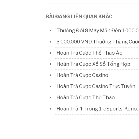
BÀI ĐĂNG LIÊN QUAN KHÁC
Thưởng Đôi 8 May Mắn Đến 1,000,
3,000,000 VND Thưởng Thắng Cược
Hoàn Trả Cược Thể Thao Ảo
Hoàn Trả Cược Xổ Số Tổng Hợp
Hoàn Trả Cược Casino
Hoàn Trả Cược Casino Trực Tuyến
Hoàn Trả Cược Thể Thao
Hoàn Trả 4 Trong 1: eSports, Keno,