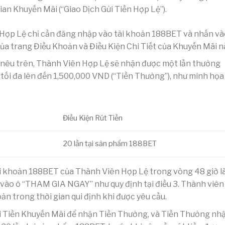
an Khuyến Mãi (“Giao Dịch Gửi Tiền Hợp Lệ”).
Hợp Lệ chỉ cần đăng nhập vào tài khoản 188BET và nhấn và
a trang Điều Khoản và Điều Kiện Chi Tiết của Khuyến Mãi n
ện nêu trên, Thành Viên Hợp Lệ sẽ nhận được một lần thưởng
 tối đa lên đến 1,500,000 VND (“Tiền Thưởng”), như minh họa
Điều Kiện Rút Tiền
20 lần tại sản phẩm 188BET
ài khoản 188BET của Thành Viên Hợp Lệ trong vòng 48 giờ 
 vào ô “THAM GIA NGAY” như quy định tại điều 3. Thành viên
ản trong thời gian qui định khi được yêu cầu.
Gửi Tiền Khuyến Mãi để nhận Tiền Thưởng, và Tiền Thưởng nh