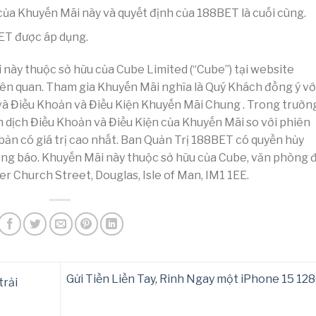
của Khuyến Mãi này và quyết định của 188BET là cuối cùng.
ET được áp dụng.
 này thuộc sở hữu của Cube Limited (“Cube”) tại website
ên quan. Tham gia Khuyến Mãi nghĩa là Quý Khách đồng ý vớ
 và Điều Khoản và Điều Kiện Khuyến Mãi Chung . Trong trườn
ản dịch Điều Khoản và Điều Kiện của Khuyến Mãi so với phiên
 bản có giá trị cao nhất. Ban Quản Trị 188BET có quyền hủy
ng báo. Khuyến Mãi này thuộc sở hữu của Cube, văn phòng 
er Church Street, Douglas, Isle of Man, IM1 1EE.
Gửi Tiền Liền Tay, Rinh Ngay một iPhone 15 12
trải