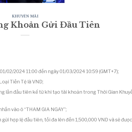
KHUYẾN MÃI
ng Khoản Gửi Đầu Tiên
 01/02/2024 11:00 đến ngày 01/03/2024 10:59 (GMT+7);
oại Tiền Tệ là VND;
ng lần đầu tiên kể từ khi tạo tài khoản trong Thời Gian Khuy
 nhấn vào ô “THAM GIA NGAY”;
gửi hợp lệ đầu tiên, tối đa lên đến 1,500,000 VND và sẽ đượ