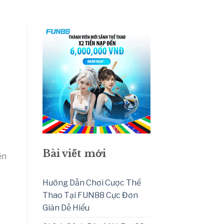
Bài viết mới
ến
Hướng Dẫn Chơi Cược Thể
Thao Tại FUN88 Cực Đơn
c
Giản Dễ Hiểu