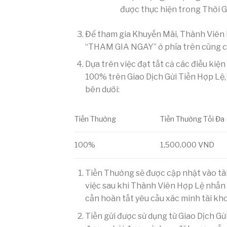
được thực hiện trong Thời Gi
Để tham gia Khuyến Mãi, Thành Viên 
“THAM GIA NGAY” ở phía trên cùng củ
Dựa trên việc đạt tất cả các điều ki
100% trên Giao Dịch Gửi Tiền Hợp Lệ,
bên dưới:
Tiền Thưởng
Tiền Thưởng Tối Đa
100%
1,500,000 VND
Tiền Thưởng sẽ được cập nhật vào t
việc sau khi Thành Viên Hợp Lệ nhấn
cần hoàn tất yêu cầu xác minh tài kho
Tiền gửi được sử dụng từ Giao Dịch 