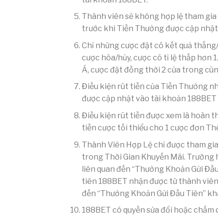
Thành viên sẽ không hợp lệ tham gia 
trước khi Tiền Thưởng được cập nhật
Chỉ những cược đặt có kết quả thắng/
cược hòa/hủy, cược có tỉ lệ thấp hơn 
Á, cược đặt đồng thời 2 cửa trong c
Điều kiện rút tiền của Tiền Thưởng nh
được cập nhật vào tài khoản 188BET
Điều kiện rút tiền được xem là hoàn 
tiền cược tối thiểu cho 1 cược đơn T
Thành Viên Hợp Lệ chỉ được tham gia
trong Thời Gian Khuyến Mãi. Trường
liên quan đến “Thưởng Khoản Gửi Đầu
tiên 188BET nhận được từ thành viên 
đến “Thưởng Khoản Gửi Đầu Tiên” khá
188BET có quyền sửa đổi hoặc chấm d