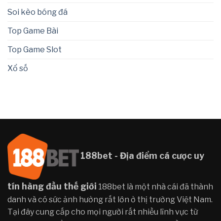
Soi kèo bóng đá
Top Game Bài
Top Game Slot
Xổ số
188bet - Địa điểm cá cược uy
tín hàng đầu thế giới
188bet là một nhà cái đã thành
danh và có sức ảnh hưởng rất lớn ở thị trường Việt Nam.
Tại đây cung cấp cho mọi người rất nhiều lĩnh vực từ