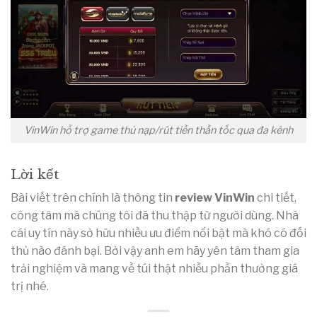
VinWin hỗ trợ game thủ nạp/rút tiền thần tốc qua đa kênh
Lời kết
Bài viết trên chính là thông tin
review VinWin
chi tiết,
công tâm mà chúng tôi đã thu thập từ người dùng. Nhà
cái uy tín này sở hữu nhiều ưu điểm nổi bật mà khó có đối
thủ nào đánh bại. Bởi vậy anh em hãy yên tâm tham gia
trải nghiệm và mang về túi thật nhiều phần thưởng giá
trị nhé.