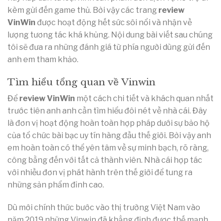
kèm gửi đến game thủ. Bởi vậy các trang
review
VinWin
được hoạt động hết sức sôi nổi và nhận về
lượng tương tác khá khủng. Nội dung bài viết sau chúng
tôi sẽ đưa ra những đánh giá từ phía người dùng gửi đến
anh em tham khảo.
Tìm hiểu tổng quan về Vinwin
Để
review VinWin
một cách chi tiết và khách quan nhất
trước tiên anh anh cần tìm hiểu đôi nét về nhà cái. Đây
là đơn vị hoạt động hoàn toàn hợp pháp dưới sự bảo hộ
của tổ chức bài bạc uy tín hàng đầu thế giới. Bởi vậy anh
em hoàn toàn có thể yên tâm về sự minh bạch, rõ ràng,
công bằng đến với tất cả thành viên. Nhà cái hợp tác
với nhiều đơn vị phát hành trên thế giới để tung ra
những sản phẩm đỉnh cao.
Dù mới chính thức bước vào thị trường Việt Nam vào
năm 2019 những Vinwin đã khẳng định được thế mạnh