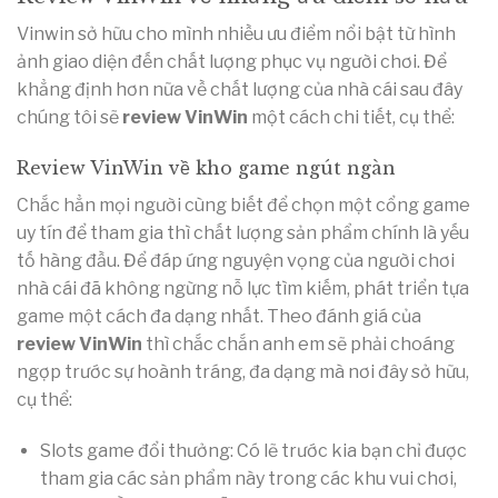
Vinwin sở hữu cho mình nhiều ưu điểm nổi bật từ hình
ảnh giao diện đến chất lượng phục vụ người chơi. Để
khẳng định hơn nữa về chất lượng của nhà cái sau đây
chúng tôi sẽ
review VinWin
một cách chi tiết, cụ thể:
Review VinWin về kho game ngút ngàn
Chắc hẳn mọi người cùng biết để chọn một cổng game
uy tín để tham gia thì chất lượng sản phẩm chính là yếu
tố hàng đầu. Để đáp ứng nguyện vọng của người chơi
nhà cái đã không ngừng nỗ lực tìm kiếm, phát triển tựa
game một cách đa dạng nhất. Theo đánh giá của
review VinWin
thì chắc chắn anh em sẽ phải choáng
ngợp trước sự hoành tráng, đa dạng mà nơi đây sở hữu,
cụ thể:
Slots game đổi thưởng: Có lẽ trước kia bạn chỉ được
tham gia các sản phẩm này trong các khu vui chơi,