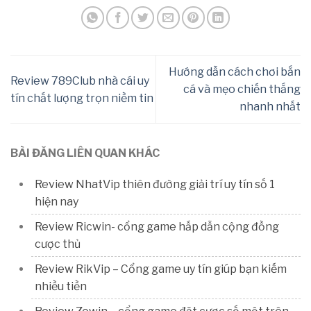
Hướng dẫn cách chơi bắn
Review 789Club nhà cái uy
cá và mẹo chiến thắng
tín chất lượng trọn niềm tin
nhanh nhất
BÀI ĐĂNG LIÊN QUAN KHÁC
Review NhatVip thiên đường giải trí uy tín số 1
hiện nay
Review Ricwin- cổng game hấp dẫn cộng đồng
cược thủ
Review RikVip – Cổng game uy tín giúp bạn kiếm
nhiều tiền