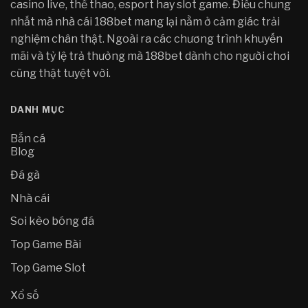
casino live, thể thao, esport hay slot game.
Điều chung
nhất mà nhà cái 188bet mang lại nằm ở cảm giác trải
nghiệm chân thật. Ngoài ra các chương trình khuyến
mãi và tỷ lệ trả thưởng mà 188bet dành cho người chơi
cũng thật tuyệt vời.
DANH MỤC
Bắn cá
Blog
Đá gà
Nhà cái
Soi kèo bóng đá
Top Game Bài
Top Game Slot
Xổ số