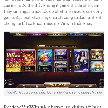
của mình. Có thể thấy không ít game thủ đã phải cảm
thấy kinh ngạc trước tốc độ phát triển mau lẹ của cổng
game. Đặc biệt khả năng chịu chi cùng sự đầu tư nhanh
chóng tại tất cả khoản mục mà Vinwin triển khai.
VinWin là nhà cái có tiềm lực tài chính lớn và vô cùng chịu chi
Review VinWin về những ưu điểm sở hữu