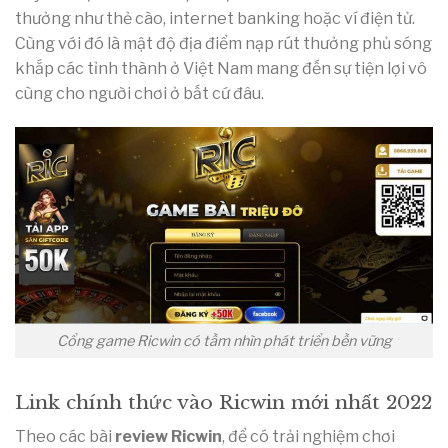
thưởng như thẻ cào, internet banking hoặc ví điện tử.
Cùng với đó là mật độ địa điểm nạp rút thưởng phủ sóng
khắp các tỉnh thành ở Việt Nam mang đến sự tiện lợi vô
cùng cho người chơi ở bất cứ đâu.
Cổng game Ricwin có tầm nhìn phát triển bền vững
Link chính thức vào Ricwin mới nhất 2022
Theo các bài
review Ricwin
, để có trải nghiệm chơi