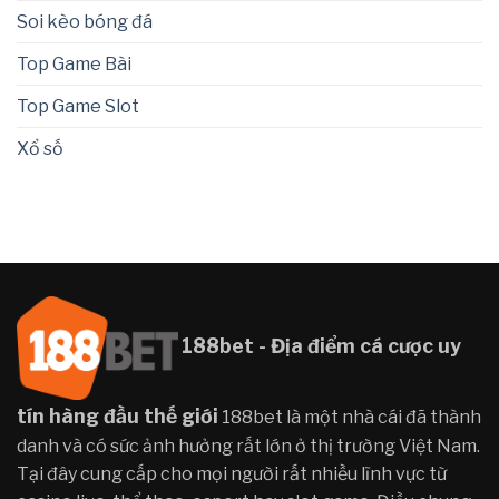
Soi kèo bóng đá
Top Game Bài
Top Game Slot
Xổ số
188bet - Địa điểm cá cược uy
tín hàng đầu thế giới
188bet là một nhà cái đã thành
danh và có sức ảnh hưởng rất lớn ở thị trường Việt Nam.
Tại đây cung cấp cho mọi người rất nhiều lĩnh vực từ