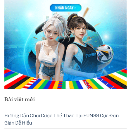
Bài viết mới
Hướng Dẫn Chơi Cược Thể Thao Tại FUN88 Cực Đơn
Giản Dễ Hiểu