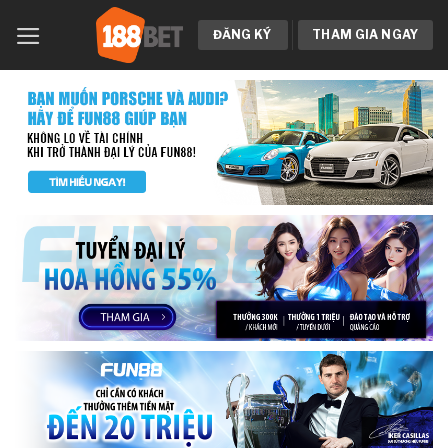
Skip
to
ĐĂNG KÝ
THAM GIA NGAY
content