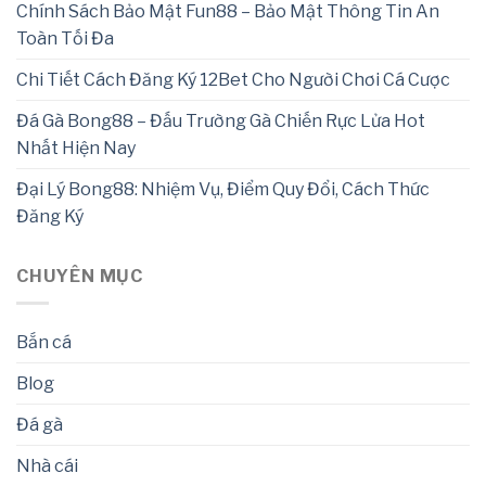
Chính Sách Bảo Mật Fun88 – Bảo Mật Thông Tin An
Toàn Tối Đa
Chi Tiết Cách Đăng Ký 12Bet Cho Người Chơi Cá Cược
Đá Gà Bong88 – Đấu Trường Gà Chiến Rực Lửa Hot
Nhất Hiện Nay
Đại Lý Bong88: Nhiệm Vụ, Điểm Quy Đổi, Cách Thức
Đăng Ký
CHUYÊN MỤC
Bắn cá
Blog
Đá gà
Nhà cái