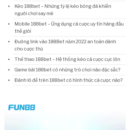
Kèo 188bet – Những tỷ lệ kèo bóng đá khiến
người chơi say mê
Mobile 188bet – Ứng dụng cá cược uy tín hàng đầu
thế giới
Đường link vào 188Bet năm 2022 an toàn dành
cho cược thủ
Thể thao 188bet – Hệ thống kèo cá cược cực lớn
Game bài 188bet có những trò chơi nào đặc sắc?
Đánh lô đề trên 188bet có hình thức cá cược nào?