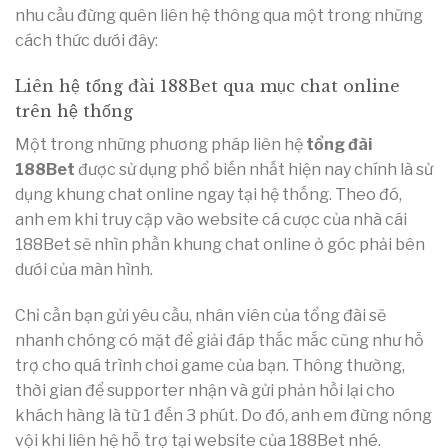
nhu cầu đừng quên liên hệ thông qua một trong những
cách thức dưới đây:
Liên hệ tổng đài 188Bet qua mục chat online
trên hệ thống
Một trong những phương pháp liên hệ
tổng đài
188Bet
được sử dụng phổ biến nhất hiện nay chính là sử
dụng khung chat online ngay tại hệ thống. Theo đó,
anh em khi truy cập vào website cá cược của nhà cái
188Bet sẽ nhìn phần khung chat online ở góc phải bên
dưới của màn hình.
Chỉ cần bạn gửi yêu cầu, nhân viên của tổng đài sẽ
nhanh chóng có mặt để giải đáp thắc mắc cũng như hỗ
trợ cho quá trình chơi game của bạn. Thông thường,
thời gian để supporter nhận và gửi phản hồi lại cho
khách hàng là từ 1 đến 3 phút. Do đó, anh em đừng nóng
vội khi liên hệ hỗ trợ tại website của 188Bet nhé.