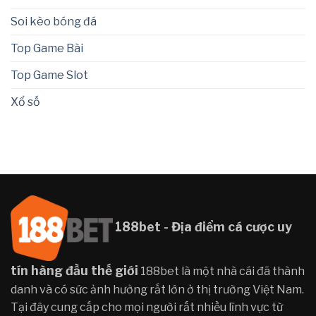
Soi kèo bóng đá
Top Game Bài
Top Game Slot
Xổ số
188bet - Địa điểm cá cược uy
tín hàng đầu thế giới
188bet là một nhà cái đã thành
danh và có sức ảnh hưởng rất lớn ở thị trường Việt Nam.
Tại đây cung cấp cho mọi người rất nhiều lĩnh vực từ