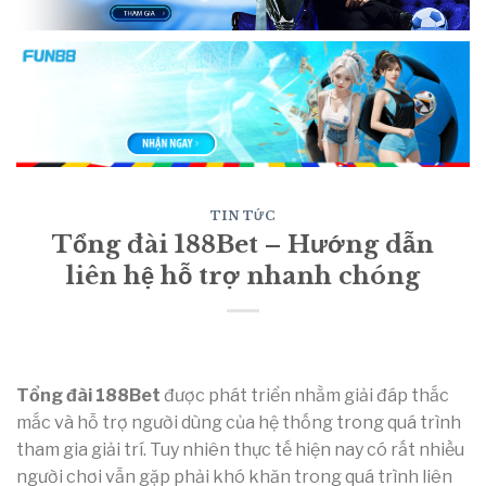
TIN TỨC
Tổng đài 188Bet – Hướng dẫn
liên hệ hỗ trợ nhanh chóng
Tổng đài 188Bet
được phát triển nhằm giải đáp thắc
mắc và hỗ trợ người dùng của hệ thống trong quá trình
tham gia giải trí. Tuy nhiên thực tế hiện nay có rất nhiều
người chơi vẫn gặp phải khó khăn trong quá trình liên