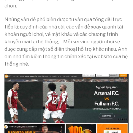
chọn.
Những vấn đề phổ biến được tư vấn qua tổng đài trực
tiếp là: quy định của nhà cái, các vấn đề xoay quanh tài
khoản người chơi, về mật khẩu và các chương trình
khuyến mãi tại hệ thống,… Mỗi service người chơi sẽ
được cung cấp một số điện thoại hỗ trợ khác nhau. Anh
em nhớ tìm kiếm thông tin chính xác tại website của hệ
thống nhé.