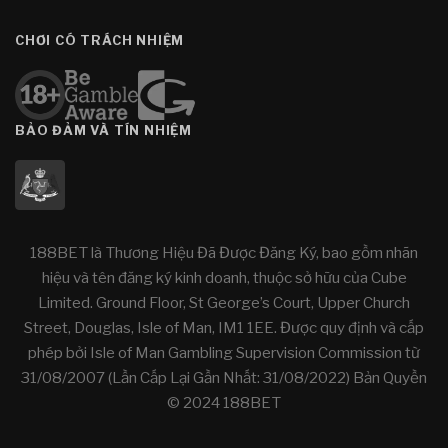
CHƠI CÓ TRÁCH NHIỆM
BẢO ĐẢM VÀ TÍN NHIỆM
188BET là Thương Hiệu Đã Được Đăng Ký, bao gồm nhãn
hiệu và tên đăng ký kinh doanh, thuộc sở hữu của Cube
Limited. Ground Floor, St George’s Court, Upper Church
Street, Douglas, Isle of Man, IM1 1EE.
Được quy định và cấp
phép bởi Isle of Man Gambling Supervision Commission từ
31/08/2007 (Lần Cấp Lại Gần Nhất: 31/08/2022) Bản Quyền
© 2024 188BET