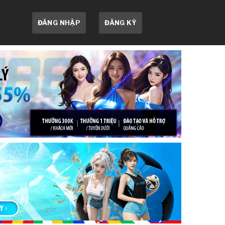
ĐĂNG NHẬP
ĐĂNG KÝ