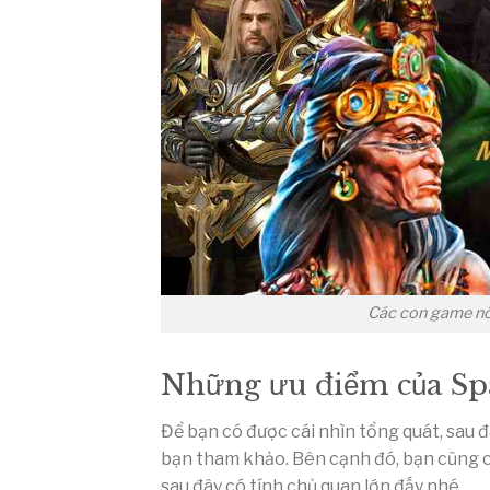
Các con game nổ
Những ưu điểm của S
Để bạn có được cái nhìn tổng quát, sau đ
bạn tham khảo. Bên cạnh đó, bạn cũng có
sau đây có tính chủ quan lớn đấy nhé.