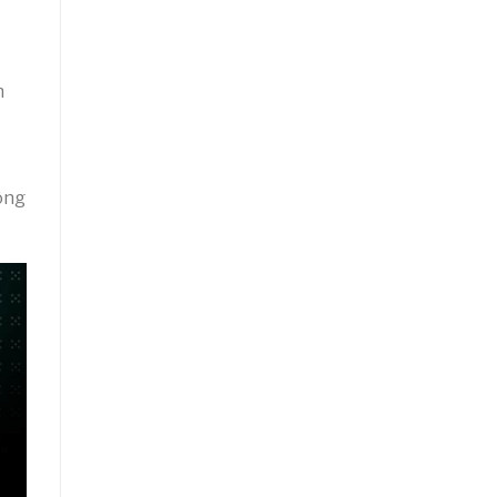
n
ông