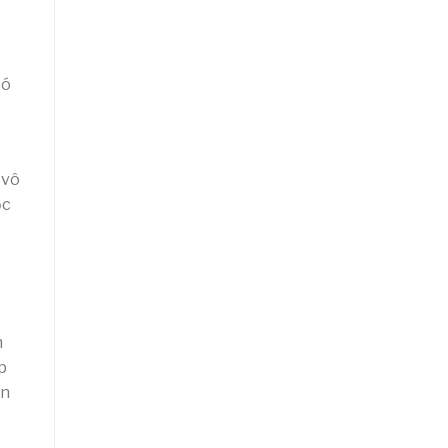
có
 vô
ợc
h
p
ôn