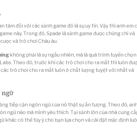
p
tâm đối với các sảnh game đó là sự uy tín. Vậy thì anh em 
game này. Trong đó, Spade là sảnh game được chứng chỉ và
cược và trò chơi Châu âu.
ing
không phải là sự ngẫu nhiên, mà là quá trình tuyển chọn
abs. Theo đó, trước khi các trò chơi cho ra mắt thì luôn đư
 các trò chơi cho ra mắt luôn ở chất lượng tuyệt vời nhất và
 ngữ
ăng tiếp cận ngôn ngữ của nó thật sự ấn tượng. Theo đó, an
gôn ngữ nào mà mình yêu thích. Tại sảnh lớn của nhà cung cấ
ữ khác có thể tùy ý cho bạn lựa chọn và cài đặt mặc định lu