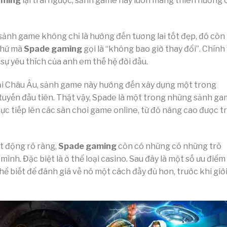
aming
lại trái ngược, sảnh game này luôn mang thiên hướng 
 sảnh game không chỉ là hướng đến tương lai tốt đẹp, đó còn 
thứ mà
Spade gaming
gọi là “không bao giờ thay đổi”. Chính 
sự yêu thích của anh em thế hệ đời đầu.
tại Châu Âu, sảnh game này hướng đến xây dựng một trong
uyến đầu tiên. Thật vậy, Spade là một trong những sảnh g
rực tiếp lên các sàn chơi game online, từ đó nâng cao được tr
t động rõ ràng,
Spade gaming
còn có những có những trò
ình. Đặc biệt là ở thể loại casino. Sau đây là một số ưu điểm
 biết để đánh giá về nó một cách đầy đủ hơn, trước khi giớ