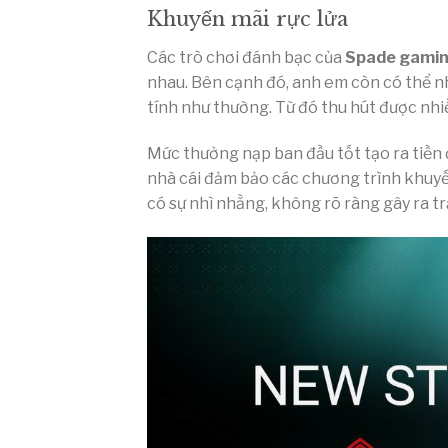
Khuyến mãi rực lửa
Các trò chơi đánh bạc của
Spade gami
nhau. Bên cạnh đó, anh em còn có thể n
tính như thường. Từ đó thu hút được nhi
Mức thưởng nạp ban đầu tốt tạo ra tiền đ
nhà cái đảm bảo các chương trình khuyế
có sự nhì nhằng, không rõ ràng gây ra tr