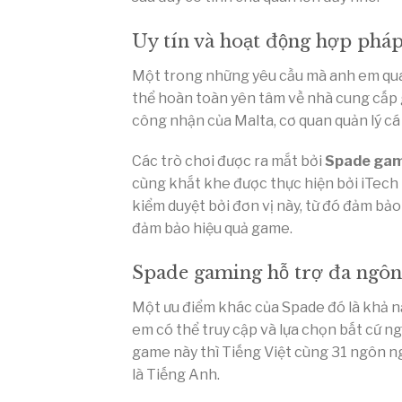
Uy tín và hoạt động hợp phá
Một trong những yêu cầu mà anh em quan 
thể hoàn toàn yên tâm về nhà cung cấp 
công nhận của Malta, cơ quan quản lý cá 
Các trò chơi được ra mắt bởi
Spade gam
cùng khắt khe được thực hiện bởi iTech L
kiểm duyệt bởi đơn vị này, từ đó đảm bảo
đảm bảo hiệu quả game.
Spade gaming hỗ trợ đa ngôn
Một ưu điểm khác của Spade đó là khả n
em có thể truy cập và lựa chọn bất cứ n
game này thì Tiếng Việt cùng 31 ngôn ng
là Tiếng Anh.