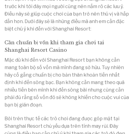
trước khi tới đây mọi người cũng nên nắm rõ các lưu ý.
Điều này sẽ giúp cuộc chơi của bạn trở nên thú vị và hấp
dẫn hơn. Dưới đây sẽ là những điều mà anh em cần đặc
biệt chú ý khi đến với Shanghai Resort:
Cần chuẩn bị vốn khi tham gia chơi tại
Shanghai Resort Casino
Mặc dù khi đến với Shanghai Resort bạn không cần
mang toàn bộ số vốn mà mình đang sở hữu. Tuy nhiên
hãy cố gắng chuẩn bị cho bản thân khoản tiền nhất
định khi đến sòng bạc. Bạn không cần mang theo quá
nhiều tiền bên mình khi đến sòng bài nhưng cũng cần
phải đủ rằng số vốn đó sẽ không khiến cho cuộc vui của
bạn bị gián đoạn.
Bởi trên thực tế các trò chơi đang được góp mặt tại
Shanghai Resort chủ yếu dựa trên tính may rủi. Đây
cũng là điều bạn cần chú ý khi tham gia các trò đỏ đen.