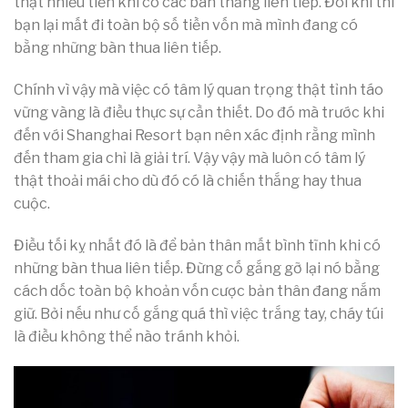
thật nhiều tiền khi có các bàn thắng liên tiếp. Đôi khi thì
bạn lại mất đi toàn bộ số tiền vốn mà mình đang có
bằng những bàn thua liên tiếp.
Chính vì vậy mà việc có tâm lý quan trọng thật tỉnh táo
vững vàng là điều thực sự cần thiết. Do đó mà trước khi
đến với Shanghai Resort bạn nên xác định rằng mình
đến tham gia chỉ là giải trí. Vậy vậy mà luôn có tâm lý
thật thoải mái cho dù đó có là chiến thắng hay thua
cuộc.
Điều tối kỵ nhất đó là để bản thân mất bình tĩnh khi có
những bàn thua liên tiếp. Đừng cố gắng gỡ lại nó bằng
cách dốc toàn bộ khoản vốn cược bản thân đang nắm
giữ. Bởi nếu như cố gắng quá thì việc trắng tay, cháy túi
là điều không thể nào tránh khỏi.