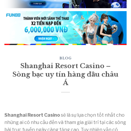
BLOG
Shanghai Resort Casino –
Sòng bạc uy tín hàng đầu châu
Á
Shanghai Resort Casino
sẽ là sự lựa chọn tốt nhất cho
những ai có nhu cầu đến và tham gia giải trí tại các sòng
bài trực tuyến ngày càng tăng cao. Tuy nhiên vẫn có