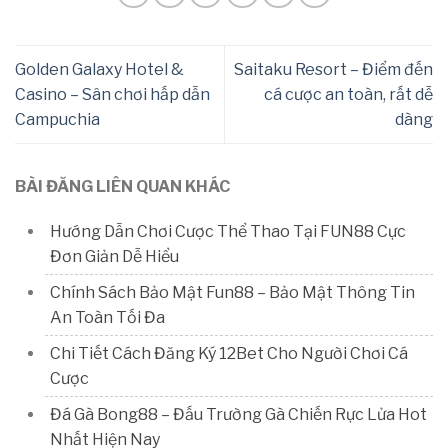
Golden Galaxy Hotel &
Saitaku Resort – Điểm đến
Casino – Sân chơi hấp dẫn
cá cược an toàn, rất dễ
Campuchia
dàng
BÀI ĐĂNG LIÊN QUAN KHÁC
Hướng Dẫn Chơi Cược Thể Thao Tại FUN88 Cực
Đơn Giản Dễ Hiểu
Chính Sách Bảo Mật Fun88 – Bảo Mật Thông Tin
An Toàn Tối Đa
Chi Tiết Cách Đăng Ký 12Bet Cho Người Chơi Cá
Cược
Đá Gà Bong88 – Đấu Trường Gà Chiến Rực Lửa Hot
Nhất Hiện Nay