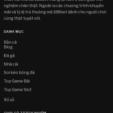
nghiệm chân thật. Ngoài ra các chương trình khuyến
mãi và tỷ lệ trả thưởng mà 188bet dành cho người chơi
cũng thật tuyệt vời.
DANH MỤC
Bắn cá
Blog
Đá gà
Nhà cái
Soi kèo bóng đá
Top Game Bài
Top Game Slot
Xổ số