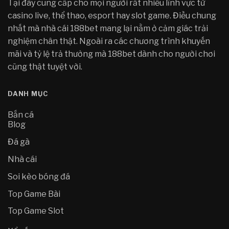
Tại đây cung cấp cho mọi người rất nhiều lĩnh vực từ
casino live, thể thao, esport hay slot game.
Điều chung
nhất mà nhà cái 188bet mang lại nằm ở cảm giác trải
nghiệm chân thật. Ngoài ra các chương trình khuyến
mãi và tỷ lệ trả thưởng mà 188bet dành cho người chơi
cũng thật tuyệt vời.
DANH MỤC
Bắn cá
Blog
Đá gà
Nhà cái
Soi kèo bóng đá
Top Game Bài
Top Game Slot