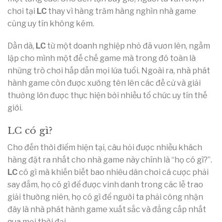
chơi tại
LC
thay vì hàng trăm hàng nghìn nhà game
cũng uy tín không kém.
Dần dà,
LC
từ một doanh nghiệp nhỏ đã vươn lên, ngầm
lập cho mình một đế chế game mà trong đó toàn là
những trò chơi hấp dẫn mọi lứa tuổi. Ngoài ra, nhà phát
hành game còn được xướng tên lên các đề cử và giải
thưởng lớn được thực hiện bởi nhiều tổ chức uy tín thế
giới.
LC có gì?
Cho đến thời điểm hiện tại, câu hỏi được nhiều khách
hàng đặt ra nhất cho nhà game này chính là “họ có gì?”.
LC
có gì mà khiến biết bao nhiêu dân chơi cá cược phải
say đắm, họ có gì để được vinh danh trong các lễ trao
giải thường niên, họ có gì để người ta phải công nhận
đây là nhà phát hành game xuất sắc và đẳng cấp nhất
qua mọi thời đại.