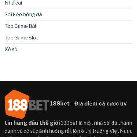
Nhà cái
Soi kèo bóng đá
Top Game Bài
Top Game Slot
Xổ số
188bet - Địa điểm cá cược uy
tín hàng đầu thế giới
188bet là một nhà cái đã thành
danh và có sức ảnh hưởng rất lớn ở thị trường Việt Nam.