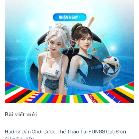
Bài viết mới
Hướng Dẫn Chơi Cược Thể Thao Tại FUN88 Cực Đơn