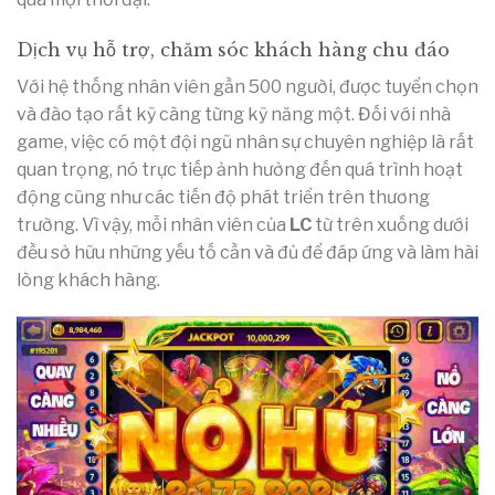
Dịch vụ hỗ trợ, chăm sóc khách hàng chu đáo
Với hệ thống nhân viên gần 500 người, được tuyển chọn
và đào tạo rất kỹ càng từng kỹ năng một. Đối với nhà
game, việc có một đội ngũ nhân sự chuyên nghiệp là rất
quan trọng, nó trực tiếp ảnh hưởng đến quá trình hoạt
động cũng như các tiến độ phát triển trên thương
trường. Vì vậy, mỗi nhân viên của
LC
từ trên xuống dưới
đều sở hữu những yếu tố cần và đủ để đáp ứng và làm hài
lòng khách hàng.