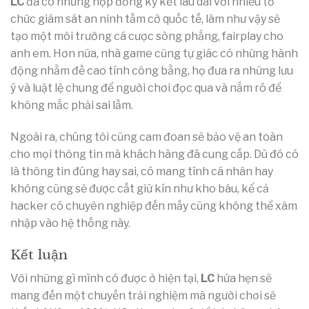
LC
đã có những hợp đồng ký kết lâu dài với nhiều tổ
chức giám sát an ninh tầm cỡ quốc tế, làm như vậy sẽ
tạo một môi trường cá cược sòng phẳng, fairplay cho
anh em. Hơn nữa, nhà game cũng tự giác có những hành
động nhằm đề cao tính công bằng, họ đưa ra những lưu
ý và luật lệ chung để người chơi đọc qua và nắm rõ để
không mắc phải sai lầm.
Ngoài ra, chúng tôi cũng cam đoan sẽ bảo vệ an toàn
cho mọi thông tin mà khách hàng đã cung cấp. Dù đó có
là thông tin đúng hay sai, có mang tính cá nhân hay
không cũng sẽ được cất giữ kín như kho báu, kể cả
hacker có chuyên nghiệp đến mấy cũng không thể xâm
nhập vào hệ thống này.
Kết luận
Với những gì mình có được ở hiện tại,
LC
hứa hẹn sẽ
mang đến một chuyến trải nghiệm mà người chơi sẽ