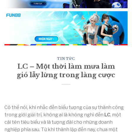
TIN TỨC
LC – Một thời làm mưa làm
gió lẫy lừng trong làng cược
Có thể nói, khi nhắc đến biểu tượng của sự thành công
trong giới giải trí, không ai là không nghĩ đến
LC
, một
cái tên tiêu biểu và là tượng đài cho những doanh
nghiệp phía sau. Từ khi thành lập đến nay, chưa một