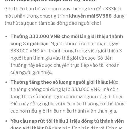
Giới thiệu bạn bè và nhận ngay thưởng lên đến 333k là
một phần trong chương trình
khuyến mãi SV388
, đang
thu hút sự quan tâm của đông đảo người chơi.
Thưởng 333.000 VNĐ cho mỗi lần giới thiệu thành
công 3 người bạn
: Người chơi có cơ hội nhận ngay
333.000 VNĐ khi thành công trong việc giới thiệu 3
người bạn tham gia vào thế giới cá cược. Số tiền
thưởng này sẽ được chuyển trực tiếp vào tài khoản
của người giới thiệu.
Thưởng tăng theo số lượng người giới thiệu
: Mức
thưởng không chỉ dừng lại ở 333.000 VNĐ, mà còn
tăng theo số lượng người chơi mà người đó giới thiệu.
Điều này đồng nghĩa với việc mức thưởng có thể tăng
cao hơn nếu giới thiệu nhiều thành viên tham gia.
Yêu cầu nạp rút tối thiểu 1 triệu đồng từ thành viên
được giới thiệu
: Để đảm bảo tính hấp dẫn và tích cực