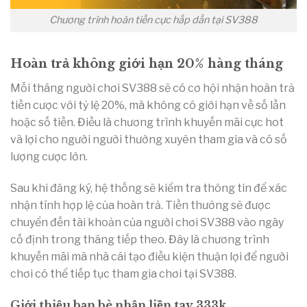
Chương trình hoàn tiền cực hấp dẫn tại SV388
Hoàn trả không giới hạn 20% hàng tháng
Mỗi tháng người chơi SV388 sẽ có cơ hội nhận hoàn trả
tiền cược với tỷ lệ 20%, mà không có giới hạn về số lần
hoặc số tiền. Điều là chương trình khuyến mãi cực hot
và lợi cho người người thường xuyên tham gia và có số
lượng cược lớn.
Sau khi đăng ký, hệ thống sẽ kiểm tra thông tin để xác
nhận tính hợp lệ của hoàn trả. Tiền thưởng sẽ được
chuyển đến tài khoản của người chơi SV388 vào ngày
cố định trong tháng tiếp theo. Đây là chương trình
khuyến mãi mà nhà cái tạo điều kiện thuận lợi để người
chơi có thể tiếp tục tham gia chơi tại SV388.
Giới thiệu bạn bè nhận liền tay 333k