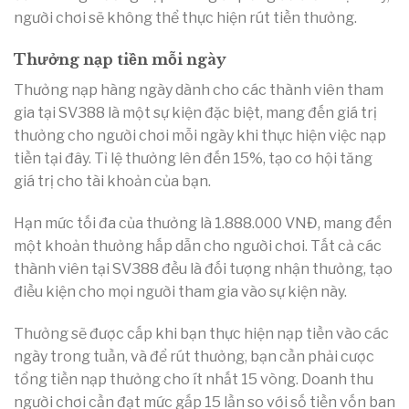
người chơi sẽ không thể thực hiện rút tiền thưởng.
Thưởng nạp tiền mỗi ngày
Thưởng nạp hàng ngày dành cho các thành viên tham
gia tại SV388 là một sự kiện đặc biệt, mang đến giá trị
thưởng cho người chơi mỗi ngày khi thực hiện việc nạp
tiền tại đây. Tỉ lệ thưởng lên đến 15%, tạo cơ hội tăng
giá trị cho tài khoản của bạn.
Hạn mức tối đa của thưởng là 1.888.000 VNĐ, mang đến
một khoản thưởng hấp dẫn cho người chơi. Tất cả các
thành viên tại SV388 đều là đối tượng nhận thưởng, tạo
điều kiện cho mọi người tham gia vào sự kiện này.
Thưởng sẽ được cấp khi bạn thực hiện nạp tiền vào các
ngày trong tuần, và để rút thưởng, bạn cần phải cược
tổng tiền nạp thưởng cho ít nhất 15 vòng. Doanh thu
người chơi cần đạt mức gấp 15 lần so với số tiền vốn ban