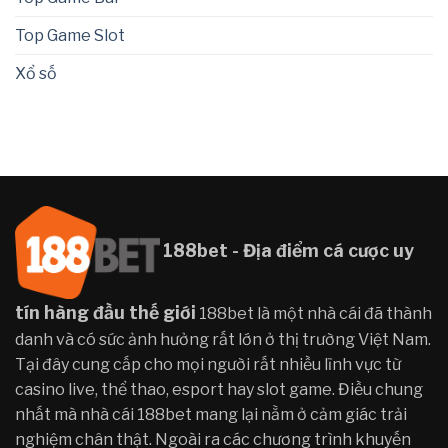
Top Game Slot
Xổ số
188bet - Địa điểm cá cược uy
tín hàng đầu thế giới
188bet là một nhà cái đã thành
danh và có sức ảnh hưởng rất lớn ở thị trường Việt Nam.
Tại đây cung cấp cho mọi người rất nhiều lĩnh vực từ
casino live, thể thao, esport hay slot game.
Điều chung
nhất mà nhà cái 188bet mang lại nằm ở cảm giác trải
nghiệm chân thật. Ngoài ra các chương trình khuyến