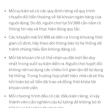
Mỗi sự kiện sẽ có các quy định riêng về quy trình
chuyển đổi tiền thưởng về tài khoản ngân hàng của
người dùng. Do đó, người chơi tại SV388 cần nắm rõ
thông tin này và thực hiện đúng quy tắc.
Các khuyến mãi SV388 sẽ diễn ra trong khoảng thời
gian cố định, hãy theo dõi thông báo từ hệ thống để
tránh những hiểu lầm không đáng có.
Mỗi tài khoản chỉ có thể nhận ưu đãi một lần duy
nhất trong suốt sự kiện diễn ra. Người chơi tuyệt đối
không nên sử dụng các chiêu trò gian lận để lợi dụng
hệ thống. Trong trường hợp phát hiện, nhà cái sẽ thu
hồi toàn bộ số tiền đã trao và đồng thời khóa tài
khoản vĩnh viễn.
Mỗi chương trình đều có các điều kiện riêng, vì vậy
thành viên cần nghiên cứu kỹ lưỡng để không bỏ lỡ