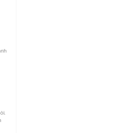
ành
ôi.
m