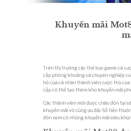
Khuyến mãi Mot8
mã
Trên thị trường các thể loại game cá cượ
cấp phóng khoáng và chuyên nghiệp của
hộ của cá nhân thành viên cược thủ của 
cấp có thể tạo thêm kho khuyến mãi ph
Các thành viên mới được chào đón tại sân
khuyến mãi vô cùng ưu đãi. Số tiền thưởn
đón xem có những khuyến mãi siêu khủng