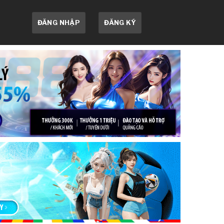
ĐĂNG NHẬP
ĐĂNG KÝ