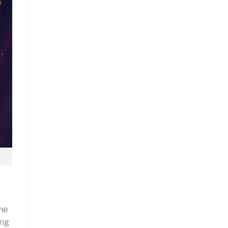
ame
ùng