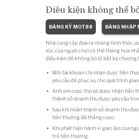
Điều kiện không thể bỏ
ĐĂNG KÝ MOT88
ĐĂNG NHẬP
Nhà cung cấp đưa ra những hình thức ưu
xúc của người chơi có thể thăng hoa nhấ
điều kiện để không bỏ lỡ bất kỳ chương 
Mỗi tài khoản chỉ nhận được tiền thư
yêu cầu để phục vụ cho quá trình giao
Anh em cược thủ sẽ được nhận tiền th
thành số doanh thu được yêu cầu tro
Sau khi hoàn thành số doanh thu được 
tiền thưởng đã thắng cược.
Khi phát hiện hành vi gian lận của ng
trả tiền thưởng.