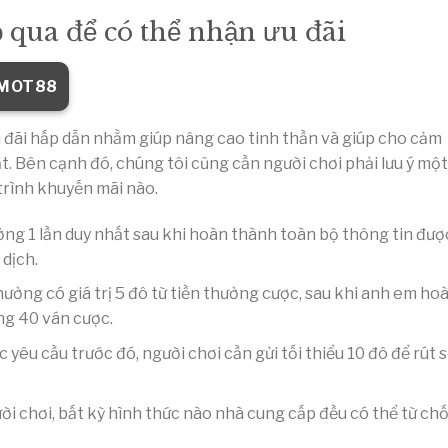
 qua để có thể nhận ưu đãi
 MOT88
 đãi hấp dẫn nhằm giúp nâng cao tinh thần và giúp cho cảm
t. Bên cạnh đó, chúng tôi cũng cần người chơi phải lưu ý một
trình khuyến mãi nào.
ởng 1 lần duy nhất sau khi hoàn thành toàn bộ thông tin đượ
 dịch.
ưởng có giá trị 5 đô từ tiền thưởng cược, sau khi anh em ho
ng 40 ván cược.
yêu cầu trước đó, người chơi cần gửi tối thiểu 10 đô để rút 
ười chơi, bất kỳ hình thức nào nhà cung cấp đều có thể từ chố