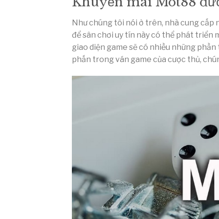
Khuyến mãi Mot88 được
Như chúng tôi nói ở trên, nhà cung cấp 
để sân chơi uy tín này có thể phát triển
giao diện game sẽ có nhiều những phần 
phấn trong ván game của cược thủ, chún