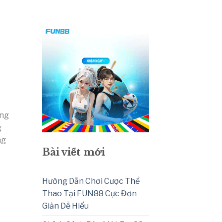
ẳng
g
ng
Bài viết mới
Hướng Dẫn Chơi Cược Thể
Thao Tại FUN88 Cực Đơn
Giản Dễ Hiểu