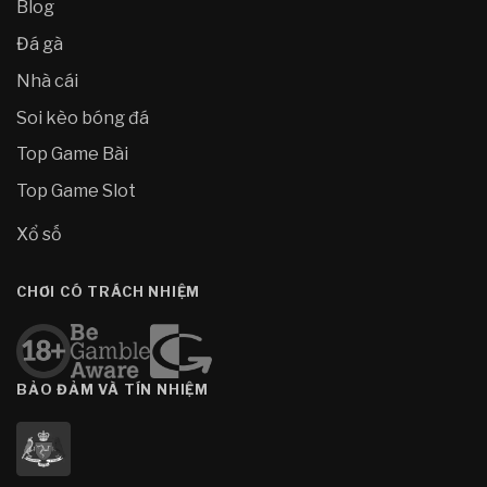
Blog
Đá gà
Nhà cái
Soi kèo bóng đá
Top Game Bài
Top Game Slot
Xổ số
CHƠI CÓ TRÁCH NHIỆM
BẢO ĐẢM VÀ TÍN NHIỆM