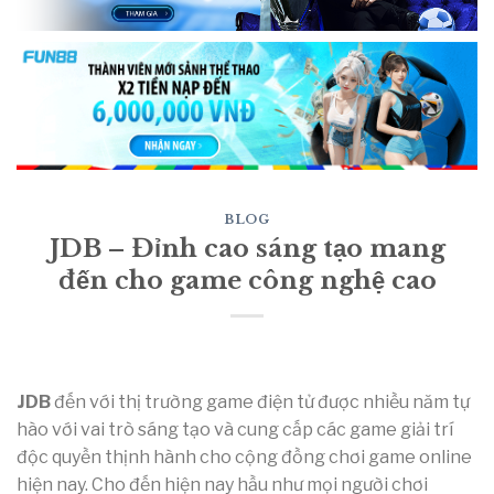
BLOG
JDB – Đỉnh cao sáng tạo mang
đến cho game công nghệ cao
JDB
đến với thị trường game điện tử được nhiều năm tự
hào với vai trò sáng tạo và cung cấp các game giải trí
độc quyền thịnh hành cho cộng đồng chơi game online
hiện nay. Cho đến hiện nay hầu như mọi người chơi