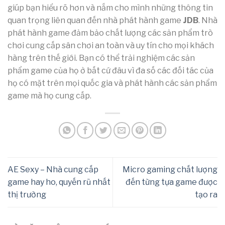
giúp bạn hiểu rõ hơn và nắm cho mình những thông tin
quan trọng liên quan đến nhà phát hành game
JDB
. Nhà
phát hành game đảm bảo chất lượng các sản phẩm trò
chơi cung cấp sân chơi an toàn và uy tín cho mọi khách
hàng trên thế giới. Bạn có thể trải nghiệm các sản
phẩm game của họ ở bất cứ đâu vì đa số các đối tác của
họ có mặt trên mọi quốc gia và phát hành các sản phẩm
game mà họ cung cấp.
AE Sexy – Nhà cung cấp
Micro gaming chất lượng
game hay ho, quyến rũ nhất
đến từng tựa game được
thị trường
tạo ra