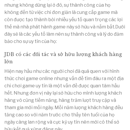
nhưng không dừng lại ở đó, sự thành công của họ
không đến từ việc chỉ đơn giản là cung cấp game mà
còn được tạo thành bởi nhiều yếu tố quan trọng các lợi
thế mà nhà phát hành game này sở hữu và nắm bắt.Dưới
đây sẽ là các yếu tố làm nên sự thành công và lý do đảm
bảo cho sự uy tín của họ:
JDB có các đối tác và sở hữu lượng khách hàng
lớn
Hiện nay hầu như các người chơi đã quá quen với hình
thức chơi game online nhưng vấn đề tìm đâu ra một địa
chỉ chơi game uy tín là một vấn đề được quan tâm hầu
hết. Nhưng đơn vị này lại sở hữu cho mình lượng khách
hàng vô cùng tiềm năng, hàng trăm lượt truy cập và
tham gia mới mỗi ngày. Mỗi năm lượng khách hàng đều
tăng cao so với năm trước cho thấy tên tuổi của họ
ngày càng lan rộng và cực kỳ uy tín nên mới có thể sở
hữu kết quả xứng đáng này.