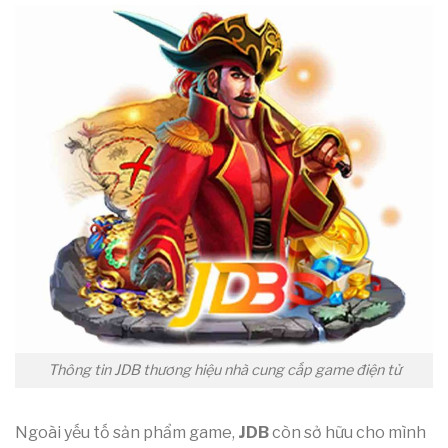
Thông tin JDB thương hiệu nhà cung cấp game điện tử
Ngoài yếu tố sản phẩm game,
JDB
còn sở hữu cho mình