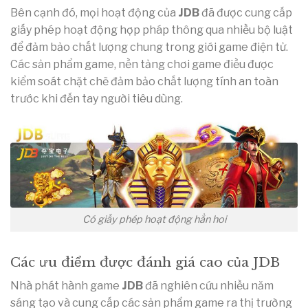
Bên cạnh đó, mọi hoạt động của
JDB
đã được cung cấp
giấy phép hoạt động hợp pháp thông qua nhiều bộ luật
để đảm bảo chất lượng chung trong giới game điện tử.
Các sản phẩm game, nền tảng chơi game điều được
kiểm soát chặt chẽ đảm bảo chất lượng tính an toàn
trước khi đến tay người tiêu dùng.
Có giấy phép hoạt động hẳn hoi
Các ưu điểm được đánh giá cao của JDB
Nhà phát hành game
JDB
đã nghiên cứu nhiều năm
sáng tạo và cung cấp các sản phẩm game ra thị trường