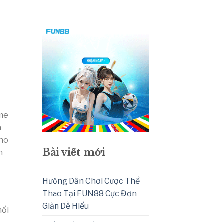
ame
à
cho
Bài viết mới
n
Hướng Dẫn Chơi Cược Thể
Thao Tại FUN88 Cực Đơn
Giản Dễ Hiểu
nổi