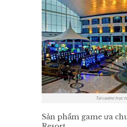
Tại casino trực t
Sản phẩm game ưa chuộ
Resort