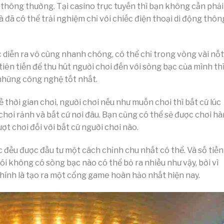
ới thông thường. Tại casino trực tuyến thì bạn không cần phải
 là đã có thể trải nghiệm chỉ với chiếc điện thoại di động thôn
c diễn ra vô cùng nhanh chóng, có thể chỉ trong vòng vài nốt
iên tiến để thu hút người chơi đến với sòng bạc của mình th
 những công nghệ tốt nhất.
ề thời gian chơi, người chơi nếu như muốn chơi thì bất cứ lúc
chơi rảnh và bất cứ nơi đâu. Bạn cũng có thể sẽ được chơi h
ợt chơi đối với bất cứ người chơi nào.
ạc đều được đầu tư một cách chỉnh chu nhất có thể. Và số tiền
ói không có sòng bạc nào có thể bỏ ra nhiều như vậy, bởi vì
ính là tạo ra một cổng game hoàn hảo nhất hiện nay.