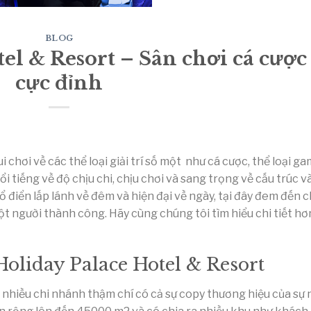
BLOG
el & Resort – Sân chơi cá cược
cực đỉnh
ui chơi về các thể loại giải trí số một như cá cược, thể loại g
i tiếng về độ chịu chi, chịu chơi và sang trọng về cấu trúc v
ổ điển lấp lánh về đêm và hiện đại về ngày, tại đây đem đến 
một người thành công. Hãy cùng chúng tôi tìm hiểu chi tiết hơ
 Holiday Palace Hotel & Resort
ó nhiều chi nhánh thậm chí có cả sự copy thương hiệu của sự 