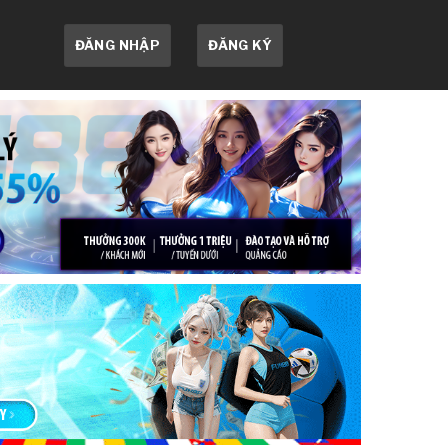
ĐĂNG NHẬP
ĐĂNG KÝ