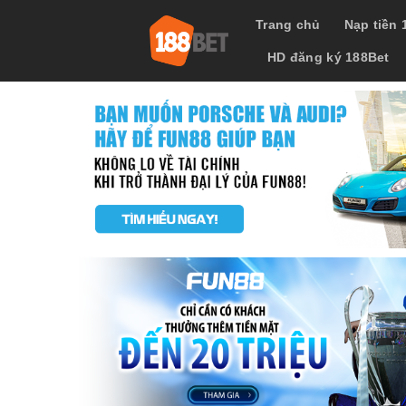
Skip
Trang chủ
Nạp tiền 
to
content
HD đăng ký 188Bet