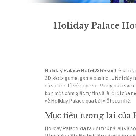
Holiday Palace Hot
Holiday Palace Hotel & Resort
là khu v
3D, slots game, game casino,…. Nơi đây nổ
cả sự tinh tế về phục vụ. Mang màu sắc c
bạn một cảm giác tự tin và là lối đi của 
về Holiday Palace qua bài viết sau nhé.
Mục tiêu tương lai của
Holiday Palace đã ra đời từ khá lâu và c