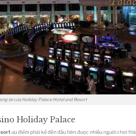
ơng lai của Holiday Palace Hotel and Resort
sino Holiday Palace
esort
ưu điểm phải kể đến đầu tiên được nhiều người chơi thí