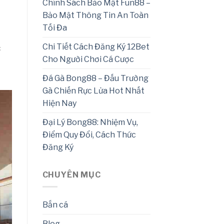
Chính Sách Bảo Mật Fun88 –
Bảo Mật Thông Tin An Toàn
Tối Đa
Chi Tiết Cách Đăng Ký 12Bet
c
Cho Người Chơi Cá Cược
Đá Gà Bong88 – Đấu Trường
Gà Chiến Rực Lửa Hot Nhất
Hiện Nay
Đại Lý Bong88: Nhiệm Vụ,
Điểm Quy Đổi, Cách Thức
Đăng Ký
CHUYÊN MỤC
Bắn cá
Blog