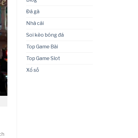
Đá gà
Nhà cái
Soi kèo bóng đá
Top Game Bài
Top Game Slot
Xổ số
ch