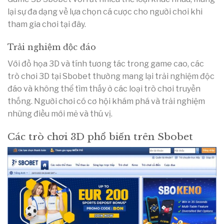
lại sự đa dạng về lựa chọn cá cược cho người chơi khi
tham gia chơi tại đây.
Trải nghiệm độc đáo
Với đồ họa 3D và tính tương tác trong game cao, các
trò chơi 3D tại Sbobet thường mang lại trải nghiệm độc
đáo và không thể tìm thấy ở các loại trò chơi truyền
thống. Người chơi có cơ hội khám phá và trải nghiệm
những điều mới mẻ và thú vị.
Các trò chơi 3D phổ biến trên Sbobet