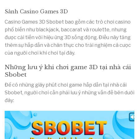
Sảnh Casino Games 3D
Casino Games 3D Sbobet bao gồm các trò chơi casino
phổ biến như blackjack, baccarat và roulette, nhưng
được cải tiến với hiệu ứng 3D sống động. Điều này tăng
thêm sự hấp dẫn và chân thực cho trải nghiệm cá cược
của người chơi khi chơi tại đây.
Những lưu ý khi chơi game 3D tại nhà cái
Sbobet
Để có những giây phút chơi game hấp dẫn tại nhà cái
Sbobet, người chơi cần phải lưu ý những vấn đề bên dưới
đây: