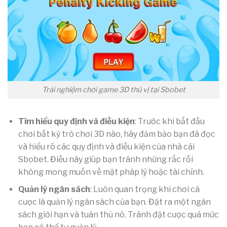
Trải nghiệm chơi game 3D thú vị tại Sbobet
Tìm hiểu quy định và điều kiện
: Trước khi bắt đầu
chơi bất kỳ trò chơi 3D nào, hãy đảm bảo bạn đã đọc
và hiểu rõ các quy định và điều kiện của nhà cái
Sbobet. Điều này giúp bạn tránh những rắc rối
không mong muốn về mặt pháp lý hoặc tài chính.
Quản lý ngân sách
: Luôn quan trọng khi chơi cá
cược là quản lý ngân sách của bạn. Đặt ra một ngân
sách giới hạn và tuân thủ nó. Tránh đặt cược quá mức