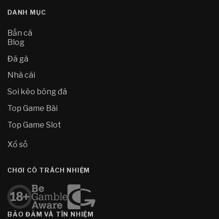
DANH MỤC
Bắn cá
Blog
Đá gà
Nhà cái
Soi kèo bóng đá
Top Game Bài
Top Game Slot
Xổ số
CHƠI CÓ TRÁCH NHIỆM
BẢO ĐẢM VÀ TÍN NHIỆM