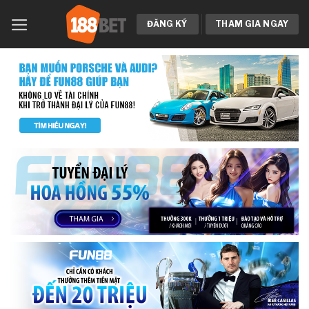
Skip
to
ĐĂNG KÝ
THAM GIA NGAY
content