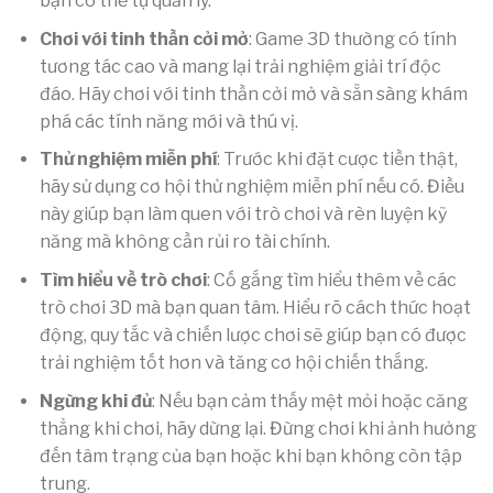
bạn có thể tự quản lý.
Chơi với tinh thần cởi mở
: Game 3D thường có tính
tương tác cao và mang lại trải nghiệm giải trí độc
đáo. Hãy chơi với tinh thần cởi mở và sẵn sàng khám
phá các tính năng mới và thú vị.
Thử nghiệm miễn phí
: Trước khi đặt cược tiền thật,
hãy sử dụng cơ hội thử nghiệm miễn phí nếu có. Điều
này giúp bạn làm quen với trò chơi và rèn luyện kỹ
năng mà không cần rủi ro tài chính.
Tìm hiểu về trò chơi
: Cố gắng tìm hiểu thêm về các
trò chơi 3D mà bạn quan tâm. Hiểu rõ cách thức hoạt
động, quy tắc và chiến lược chơi sẽ giúp bạn có được
trải nghiệm tốt hơn và tăng cơ hội chiến thắng.
Ngừng khi đủ
: Nếu bạn cảm thấy mệt mỏi hoặc căng
thẳng khi chơi, hãy dừng lại. Đừng chơi khi ảnh hưởng
đến tâm trạng của bạn hoặc khi bạn không còn tập
trung.