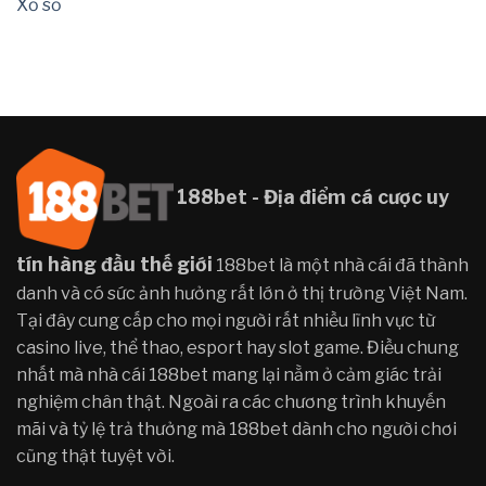
Xổ số
188bet - Địa điểm cá cược uy
tín hàng đầu thế giới
188bet là một nhà cái đã thành
danh và có sức ảnh hưởng rất lớn ở thị trường Việt Nam.
Tại đây cung cấp cho mọi người rất nhiều lĩnh vực từ
casino live, thể thao, esport hay slot game.
Điều chung
nhất mà nhà cái 188bet mang lại nằm ở cảm giác trải
nghiệm chân thật. Ngoài ra các chương trình khuyến
mãi và tỷ lệ trả thưởng mà 188bet dành cho người chơi
cũng thật tuyệt vời.