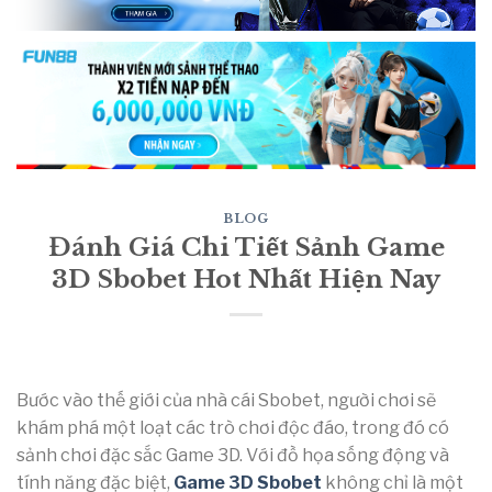
BLOG
Đánh Giá Chi Tiết Sảnh Game
3D Sbobet Hot Nhất Hiện Nay
Bước vào thế giới của nhà cái Sbobet, người chơi sẽ
khám phá một loạt các trò chơi độc đáo, trong đó có
sảnh chơi đặc sắc Game 3D. Với đồ họa sống động và
tính năng đặc biệt,
Game 3D Sbobet
không chỉ là một