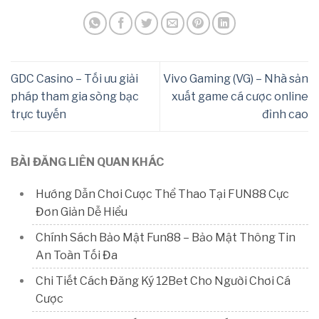
GDC Casino – Tối ưu giải
Vivo Gaming (VG) – Nhà sản
pháp tham gia sòng bạc
xuất game cá cược online
trực tuyến
đỉnh cao
BÀI ĐĂNG LIÊN QUAN KHÁC
Hướng Dẫn Chơi Cược Thể Thao Tại FUN88 Cực
Đơn Giản Dễ Hiểu
Chính Sách Bảo Mật Fun88 – Bảo Mật Thông Tin
An Toàn Tối Đa
Chi Tiết Cách Đăng Ký 12Bet Cho Người Chơi Cá
Cược