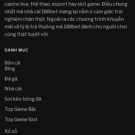
casino live, thể thao, esport hay slot game.
Điều chung
nhất mà nhà cái 188bet mang lại nằm ở cảm giác trải
nghiệm chân thật. Ngoài ra các chương trình khuyến
mãi và tỷ lệ trả thưởng mà 188bet dành cho người chơi
cũng thật tuyệt vời.
DANH MỤC
Bắn cá
Blog
Đá gà
Nhà cái
Soi kèo bóng đá
Top Game Bài
Top Game Slot
Xổ số