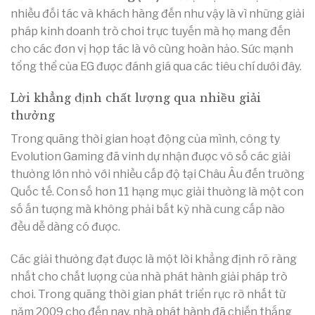
nhiều đối tác và khách hàng đến như vậy là vì những giải
pháp kinh doanh trò chơi trực tuyến mà họ mang đến
cho các đơn vị hợp tác là vô cùng hoàn hảo. Sức mạnh
tổng thể của EG được đánh giá qua các tiêu chí dưới đây.
Lời khẳng định chất lượng qua nhiều giải
thưởng
Trong quãng thời gian hoạt động của mình, công ty
Evolution Gaming đã vinh dự nhận được vô số các giải
thưởng lớn nhỏ với nhiều cấp độ tại Châu Âu đến trường
Quốc tế. Con số hơn 11 hạng mục giải thưởng là một con
số ấn tượng mà không phải bất kỳ nhà cung cấp nào
đều dễ dàng có được.
Các giải thưởng đạt được là một lời khẳng định rõ ràng
nhất cho chất lượng của nhà phát hành giải pháp trò
chơi. Trong quãng thời gian phát triển rực rỡ nhất từ
năm 2009 cho đến nay, nhà phát hành đã chiến thắng