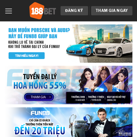
Skip
to
ĐĂNG KÝ
THAM GIA NGAY
content