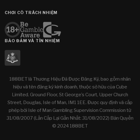
CHƠI CÓ TRÁCH NHIỆM
BẢO ĐẢM VÀ TÍN NHIỆM
188BET là Thương Hiệu Đã Được Đăng Ký, bao gồm nhãn
hiệu và tên đăng ký kinh doanh, thuộc sở hữu của Cube
Limited. Ground Floor, St George’s Court, Upper Church
Street, Douglas, Isle of Man, IM1 1EE.
Được quy định và cấp
phép bởi Isle of Man Gambling Supervision Commission từ
31/08/2007 (Lần Cấp Lại Gần Nhất: 31/08/2022) Bản Quyền
© 2024 188BET