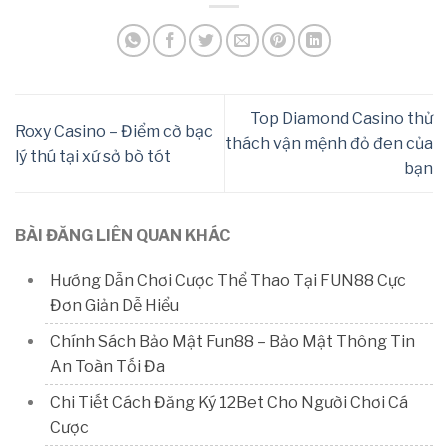
Top Diamond Casino thử
Roxy Casino – Điểm cờ bạc
thách vận mệnh đỏ đen của
lý thú tại xứ sở bò tót
bạn
BÀI ĐĂNG LIÊN QUAN KHÁC
Hướng Dẫn Chơi Cược Thể Thao Tại FUN88 Cực
Đơn Giản Dễ Hiểu
Chính Sách Bảo Mật Fun88 – Bảo Mật Thông Tin
An Toàn Tối Đa
Chi Tiết Cách Đăng Ký 12Bet Cho Người Chơi Cá
Cược