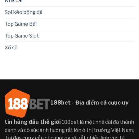
Nhà cái
Soi kèo bóng đá
Top Game Bài
Top Game Slot
Xổ số
188bet - Địa điểm cá cược uy
tín hàng đầu thế giới
188bet là một nhà cái đã thành
danh và có sức ảnh hưởng rất lớn ở thị trường Việt Nam.
Tại đây cung cấp cho mọi người rất nhiều lĩnh vực từ