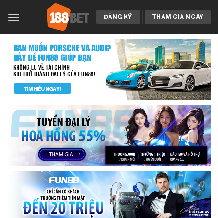
Skip
to
ĐĂNG KÝ
THAM GIA NGAY
content