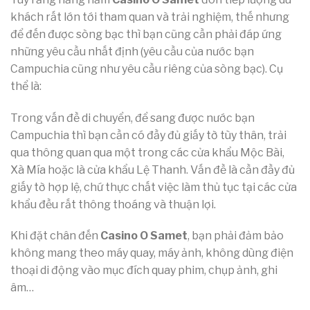
khách rất lớn tới tham quan và trải nghiệm, thế nhưng
để đến được sòng bạc thì bạn cũng cần phải đáp ứng
những yêu cầu nhất định (yêu cầu của nước bạn
Campuchia cũng như yêu cầu riêng của sòng bạc). Cụ
thể là:
Trong vấn đề di chuyển, để sang được nước bạn
Campuchia thì bạn cần có đầy đủ giấy tờ tùy thân, trải
qua thông quan qua một trong các cửa khẩu Mộc Bài,
Xà Mía hoặc là cửa khẩu Lệ Thanh. Vấn đề là cần đầy đủ
giấy tờ hợp lệ, chứ thực chất việc làm thủ tục tại các cửa
khẩu đều rất thông thoáng và thuận lợi.
Khi đặt chân đến
Casino O Samet
, bạn phải đảm bảo
không mang theo máy quay, máy ảnh, không dùng điện
thoại di động vào mục đích quay phim, chụp ảnh, ghi
âm…