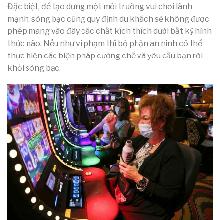
Đặc biệt, để tạo dựng một môi trường vui chơi lành
mạnh, sòng bạc cũng quy định du khách sẽ không được
phép mang vào đây các chất kích thích dưới bất kỳ hình
thức nào. Nếu như vi phạm thì bộ phận an ninh có thể
thực hiện các biện pháp cưỡng chế và yêu cầu bạn rời
khỏi sòng bạc.