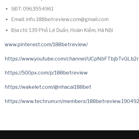
SĐT: 0963554961
Email:
info.188betreview.com@gmail.com
Địa chỉ:
139 Phố Lê Duẩn, Hoàn Kiếm, Hà Nội
www.pinterest.com/188betreview/
https://www.youtube.com/channel/UCpNbFTbjbTvGLb
https://500px.com/p/188betreview
https://wakelet.com/@nhacai188bet
https://www.techrum.vn/members/188betreview.19049