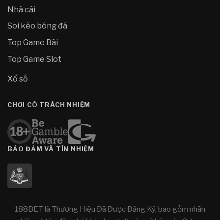
Nhà cái
Soi kèo bóng đá
Top Game Bài
Top Game Slot
Xổ số
CHƠI CÓ TRÁCH NHIỆM
BẢO ĐẢM VÀ TÍN NHIỆM
188BET là Thương Hiệu Đã Được Đăng Ký, bao gồm nhãn