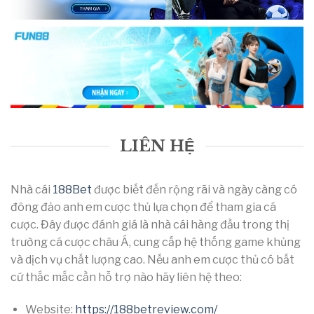
LIÊN HỆ
Nhà cái
188Bet
được biết đến rộng rãi và ngày càng có
đông đảo anh em cược thủ lựa chọn để tham gia cá
cược. Đây được đánh giá là nhà cái hàng đầu trong thị
trường cá cược châu Á, cung cấp hệ thống game khủng
và dịch vụ chất lượng cao. Nếu anh em cược thủ có bất
cứ thắc mắc cần hỗ trợ nào hãy liên hệ theo:
Website:
https://188betreview.com/