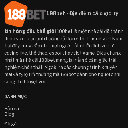
188bet - Địa điểm cá cược uy
tín hàng đầu thế giới
188bet là một nhà cái đã thành
danh và có sức ảnh hưởng rất lớn ở thị trường Việt Nam.
Tại đây cung cấp cho mọi người rất nhiều lĩnh vực từ
casino live, thể thao, esport hay slot game.
Điều chung
nhất mà nhà cái 188bet mang lại nằm ở cảm giác trải
nghiệm chân thật. Ngoài ra các chương trình khuyến
mãi và tỷ lệ trả thưởng mà 188bet dành cho người chơi
cũng thật tuyệt vời.
DANH MỤC
Bắn cá
Blog
Đá gà